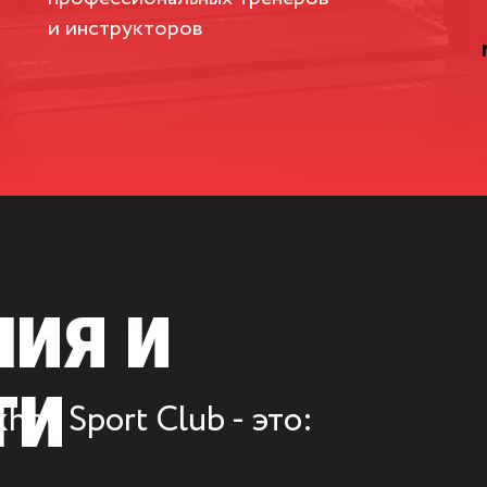
и инструкторов
ИЯ И
ТИ
ov Sport Club - это: