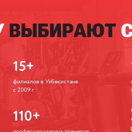
У
ВЫБИРАЮТ
15+
филиалов в Узбекистане
с 2009 г.
110+
профессиональных тренеров