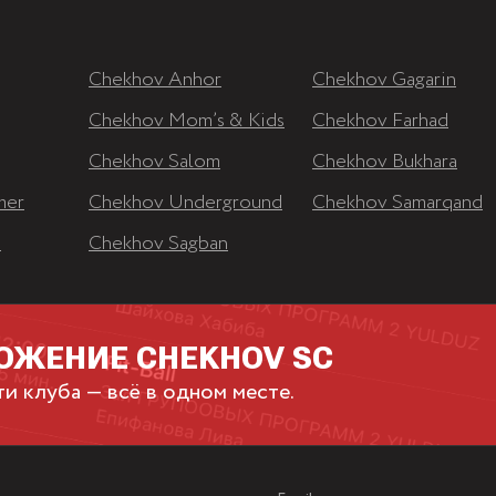
Chekhov Anhor
Chekhov Gagarin
Chekhov Mom’s & Kids
Chekhov Farhad
Chekhov Salom
Chekhov Bukhara
mer
Chekhov Underground
Chekhov Samarqand
z
Chekhov Sagban
ОЖЕНИЕ CHEKHOV SC
ти клуба — всё в одном месте.