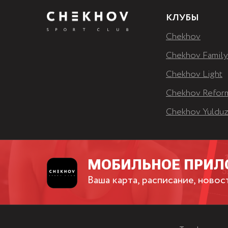
КЛУБЫ
Chekhov
Chekhov Family
Chekhov Light
Chekhov Refor
Chekhov Yuldu
МОБИЛЬНОЕ ПРИЛ
Ваша карта, расписание, новос