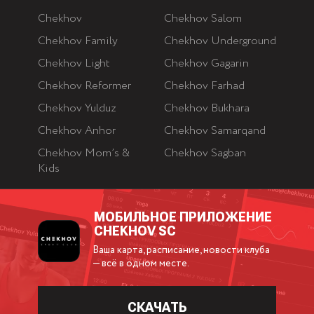
Chekhov
Chekhov Salom
Chekhov Family
Chekhov Underground
Chekhov Light
Chekhov Gagarin
Chekhov Reformer
Chekhov Farhad
Chekhov Yulduz
Chekhov Bukhara
Chekhov Anhor
Chekhov Samarqand
Chekhov Mom’s &
Chekhov Sagban
Kids
МОБИЛЬНОЕ ПРИЛОЖЕНИЕ
CHEKHOV SC
Ваша карта, расписание, новости клуба
— всё в одном месте.
СКАЧАТЬ