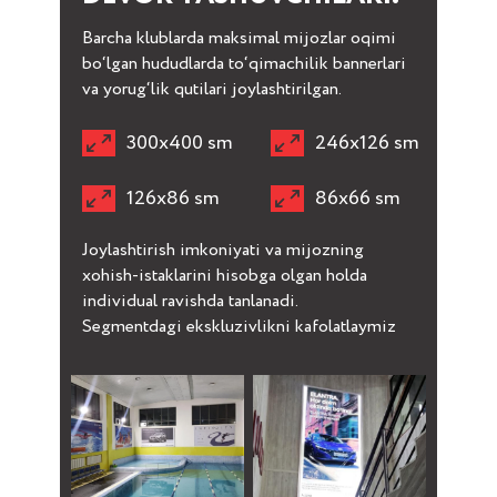
Barcha klublarda maksimal mijozlar oqimi
bo‘lgan hududlarda to‘qimachilik bannerlari
va yorug‘lik qutilari joylashtirilgan.
300х400 sm
246х126 sm
126х86 sm
86х66 sm
Joylashtirish imkoniyati va mijozning
xohish-istaklarini hisobga olgan holda
individual ravishda tanlanadi.
Segmentdagi ekskluzivlikni kafolatlaymiz