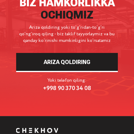
BIZ HAMKORLIKKA
OCHIQMIZ
Ariza qoldiring yoki to‘g‘ridan-to‘g‘ri
qo‘ng‘iroq qiling - biz taklif tayyorlaymiz va bu
qanday ko‘rinishi mumkinligini ko‘rsatamiz
ARIZA QOLDIRING
Yoki telefon qiling:
+998 90 370 34 08