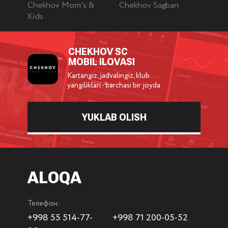
Chekhov Mom’s &
Chekhov Sagban
Kids
CHEKHOV SC
MOBIL ILOVASI
Kartangiz, jadvalingiz, klub
yangiliklari - barchasi bir joyda
YUKLAB OLISH
ALOQA
Телефон:
+998 55 514-77-
+998 71 200-05-52