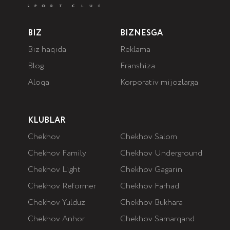
BIZ
BIZNESGA
Biz haqida
Reklama
Blog
Franshiza
Aloqa
Korporativ mijozlarga
KLUBLAR
Chekhov
Chekhov Salom
Chekhov Family
Chekhov Underground
Chekhov Light
Chekhov Gagarin
Chekhov Reformer
Chekhov Farhad
Chekhov Yulduz
Chekhov Bukhara
Chekhov Anhor
Chekhov Samarqand