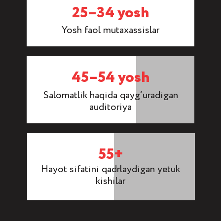
25–34 yosh
Yosh faol mutaxassislar
45–54 yosh
Salomatlik haqida qayg‘uradigan
auditoriya
55+
Hayot sifatini qadrlaydigan yetuk
kishilar