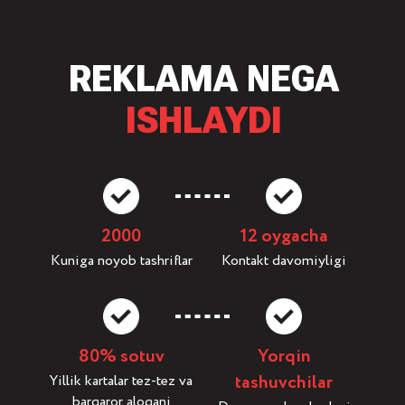
REKLAMA NEGA
ISHLAYDI
2000
12 oygacha
Kuniga noyob tashriflar
Kontakt davomiyligi
80% sotuv
Yorqin
tashuvchilar
Yillik kartalar tez-tez va
barqaror aloqani