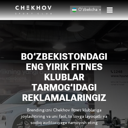
O‘zbekcha
ВO‘ZBEKISTONDAGI
ENG YIRIK FITNES
KLUBLAR
TARMOG‘IDAGI
REKLAMALARINGIZ
Brendingizni Chekhov fitnes klublariga
joylashtiring va uni faol, to‘lovga layoqatli va
sodiq auditoriyaga namoyish eting