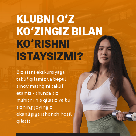
KLUBNI O‘Z
KO‘ZINGIZ BILAN
KO‘RISHNI
ISTAYSIZMI?
Biz sizni ekskursiyaga
taklif qilamiz va bepul
sinov mashqini taklif
etamiz - shunda siz
muhitni his qilasiz va bu
sizning joyingiz
ekanligiga ishonch hosil
qilasiz