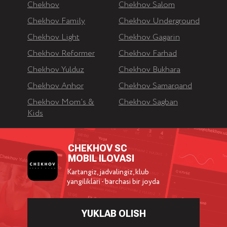
Chekhov
Chekhov Salom
Chekhov Family
Chekhov Underground
Chekhov Light
Chekhov Gagarin
Chekhov Reformer
Chekhov Farhad
Chekhov Yulduz
Chekhov Bukhara
Chekhov Anhor
Chekhov Samarqand
Chekhov Mom’s &
Chekhov Sagban
Kids
CHEKHOV SC
MOBIL ILOVASI
Kartangiz, jadvalingiz, klub
yangiliklari - barchasi bir joyda
YUKLAB OLISH