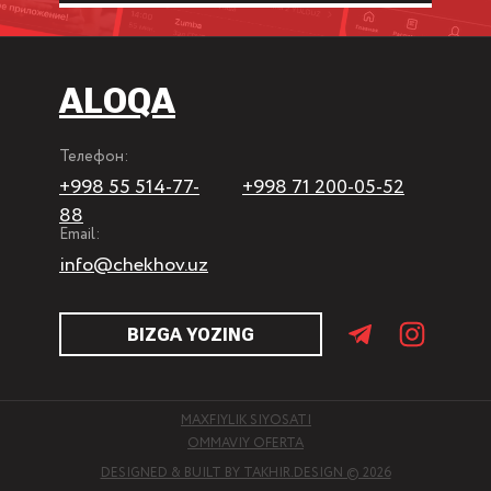
ALOQA
Телефон:
+998 55 514-77-
+998 71 200-05-52
88
Email:
info@chekhov.uz
BIZGA YOZING
MAXFIYLIK SIYOSATI
OMMAVIY OFERTA
DESIGNED & BUILT BY TAKHIR.DESIGN © 2026