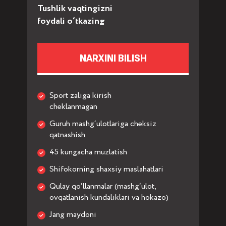
Tushlik vaqtingizni
foydali o‘tkazing
NARXINI BILISH
Sport zaliga kirish
cheklanmagan
Guruh mashg‘ulotlariga cheksiz
qatnashish
45 kungacha muzlatish
Shifokorning shaxsiy maslahatlari
Qulay qo‘llanmalar (mashg‘ulot,
ovqatlanish kundaliklari va hokazo)
Jang maydoni